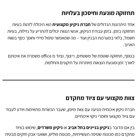
חזוקה מונעת וחיסכון בעלויות
חד היתרונות הגדולים של
חברת ניקיון מקצועית
הוא היכולת לזהות בעיות
חזוקה בזמן. בזמן עבודת הניקיון, אנשי הצוות יכולים להתריע על נזילות, בעיות
שמל, בלאי במערכות הבניין ועוד – מה שמאפשר טיפול מיידי וחוסך כסף בטווח
ארוך.
בנוסף, תחזוקה שוטפת של משטחים, ריצוף, וציוד מ office משמרת את איכותם
אורך זמן ומונעת הוצאות מיותרות על תיקונים והחלפות.
וות מקצועי עם ציוד מתקדם
ברת ניקיון איכותית מגיעה עם צוות מיומן, שעבר הכשרות מתאימות ויודע לעבוד
ם ציוד מקצועי וחומרי ניקוי איכותיים.
ין אם מדובר ב
ניקיון בניינים בתל אביב
או
ניקיון משרדים
, שימוש בציוד
תקדם כמו מכונות שטיפה תעשייתיות, מכונות פוליש, ושואבי אבק חזקים מבטיח