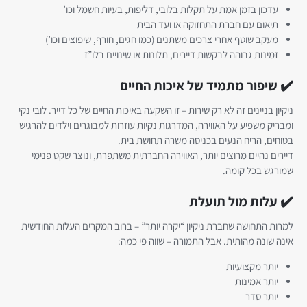
עדכון בזמן אמת על תקלות בלובי, דליפות, בעיות חשמל וכו’
תיאום עם חברת התחזוקה או ועד הבית
מעקב שוטף אחרי צרכים משתנים (כמו חגים, חורף, שיפוצים וכו’)
זמינות גבוהה לבקשות דיירים, תלונות או שינויים בלו”ז
✔️ שיפור מתמיד של איכות החיים
ניקיון בניינים זה לא רק שירות – זו השקעה באיכות החיים של כל דייר. לובי נקי
ומבריק משפיע על האווירה, המדרגות נקיות עוזרות למבוגרים וילדים להרגיש
בטוחים, הריח הנעים בכניסה משרה תחושת בית.
דיירים נהיים מרוצים יותר, האווירה החברתית משתפרת, ונוצר שקט פנימי
שמורגש בכל קומה.
✔️ עלות מול תועלת
למרות התחושה שחברת ניקיון “יקרה יותר” – ברוב המקרים העלות החודשית
אינה שונה מהותית. אבל התמורה – שווה פי כמה:
יותר מקצועיות
יותר אמינות
יותר סדר