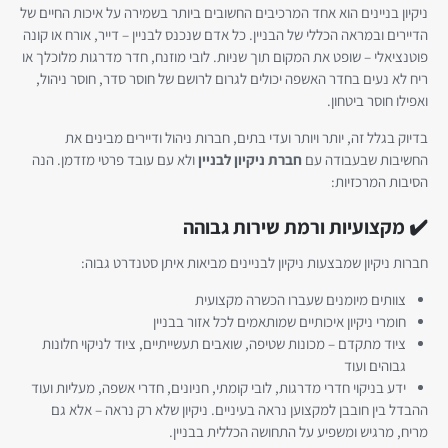
ניקיון בניינים הוא אחד המרכיבים החשובים ביותר בשמירה על איכות החיים של
הדיירים ובמראה הכללי של הבניין. כל אדם שנכנס לבניין – דייר, אורח או קונה
פוטנציאלי – שופט את המקום תוך שניות. לובי מוזנח, חדר מדרגות מלוכלך או
ריח לא נעים בחדר האשפה יכולים לגרום לרושם של חוסר סדר, חוסר ניהול,
ואפילו חוסר ביטחון.
בדיוק בגלל זה, יותר ויותר ועדי בתים, חברות ניהול ודיירים מבינים את
החשיבות שבעבודה עם
חברת ניקיון לבניין
ולא עם עובד פרטי מזדמן. הנה
הסיבות המרכזיות:
✔️ מקצועיות ורמת שירות גבוהה
חברות ניקיון שמבצעות ניקיון לבניינים מביאות איתן סטנדרט גבוה:
צוותים מיומנים שעברו הכשרה מקצועית
חומרי ניקיון איכותיים שמותאמים לכל אזור בבניין
ציוד מתקדם – מכונות שטיפה, שואבים תעשייתיים, ציוד לניקוי חלונות
גבוהים ועוד
ידע בניקוי חדרי מדרגות, לובי קומתי, חניונים, חדרי אשפה, מעליות ועוד
ההבדל בין חובבן למקצוען נראה בעיניים. ניקיון שלא רק נראה – אלא גם
מריח, מרגיש ומשפיע על התחושה הכללית בבניין.