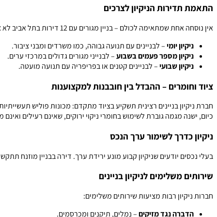
התאמת תדירות הניקיון לצרכים
אין נוסחה אחת שמתאימה לכולם – בניין מגורים עם 12 דירות בתל אביב לא צריך את אותה תדירות ניקיון כמו מגדל משרדים בן 30 קומות. חברת ניקיון מקצועית תבצע סקר צרכים ותציע תוכנית מותאמת:
ניקיון יומי
– לבניינים עם תנועה גבוהה, כמו משרדים ומבני ציבור.
ניקיון מספר פעמים בשבוע
– לבנייני מגורים גדולים במרכזי ערים.
ניקיון שבועי
– לבניינים קטנים או בפריפריה עם תנועה מועטה.
ציוד וחומרים – ההבדל בין חובבנות למקצוענות
חברת ניקיון בניינים רצינית תשקיע בציוד מתקדם: מכונות פוליש תעשייתיות,
כיום, ישנה מגמה גוברת לשימוש בחומרי ניקוי ירוקים, שאינם רעילים ואינם מז
ניקיון כדרך לשימור ערך הנכס
בעלי נכסים יודעים שניקיון קבוע מונע ירידת ערך. דירה בבניין מוזנח תתק
שירותים משלימים לניקיון בניינים
חברות ניקיון רבות מציעות שירותים משלימים:
הדברה נגד מזיקים
– נמלים, תיקנים ומכרסמים.