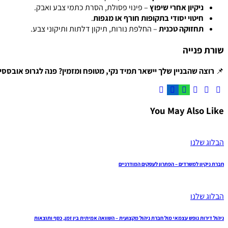
ניקיון אחרי שיפוץ
– פינוי פסולת, הסרת כתמי צבע ואבק.
חיטוי יסודי בתקופות חורף או מגפות
.
תחזוקה טכנית
– החלפת נורות, תיקון דלתות ותיקוני צבע.
שורת פנייה
📌
רוצה שהבניין שלך יישאר תמיד נקי, מטופח ומזמין? פנה לגרופ אובססיה 
You May Also Like
הבלוג שלנו
חברת ניקיון למשרדים – הפתרון לעסקים המודרניים
הבלוג שלנו
ניהול דירות נופש עצמאי מול חברת ניהול מקצועית – השוואה אמיתית בין זמן, כסף ותוצאות