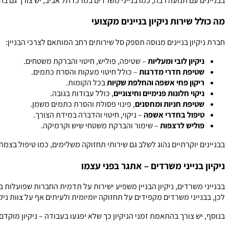
בבניינים עם תנועה רבה, כמו בנייני משרדים במרכז תל אביב, יש צורך גם ב
מה כולל שירות ניקיון בניינים מקצועי
חברת ניקיון בניינים מנוסה תספק סל שירותים רחב המותאם לצרכי הבניין:
ניקיון לובי ומעליות
– שטיפה, פוליש, חיטוי והברקת משטחים.
שטיפת חדרי מדרגות
– כולל חיטוי מעקות והסרת כתמים.
ריקון פחי אשפה והחלפת שקיות
בכל הקומות.
ניקוי חלונות פנימיים וחיצוניים
, כולל עבודות בגובה.
שטיפת חניות ומחסנים
, פינוי פסולת והסרת כתמים משמן.
טיפול בחדרי אשפה
– ניקוי, חיטוי והדברה במידת הצורך.
פוליש לרצפות
– שימור והברקת משטחי שיש וקרמיקה.
בבניינים יוקרתיים נהוג לשלב גם שירותי תחזוקה משלימים, כמו טיפול בצמחי
ניקיון בנייני משרדים – אתגר בפני עצמו
בבנייני משרדים, ניקיון הבניין משפיע ישירות על תדמית החברות שפועלות
לכן, בבנייני משרדים מקפידים על תחזוקה יומיומית ולעיתים אף על צוות ניק
בנוסף, יש צורך בהתאמת זמני הניקיון כך שלא יפגעו בעבודה – ניקיון מוק